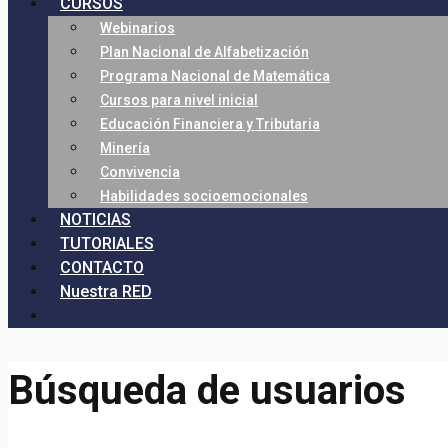
CURSOS
Webinarios
Plan Nacional de Alfabetización
Programa Nacional de Matemática
Cursos para nivel inicial
Educación Financiera y Tributaria
Minería
Convivencia
Habilidades socioemocionales
NOTICIAS
TUTORIALES
CONTACTO
Nuestra RED
Búsqueda de usuarios