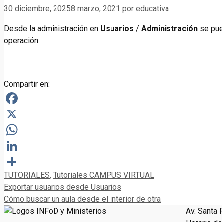
30 diciembre, 2025
8 marzo, 2021
por
educativa
Desde la administración en
Usuarios
/
Administración
se pue
operación:
Compartir en:
Facebook
X
WhatsApp
LinkedIn
Categorías
TUTORIALES
,
Tutoriales CAMPUS VIRTUAL
Compartir
Exportar usuarios desde Usuarios
Cómo buscar un aula desde el interior de otra
Av. Santa 