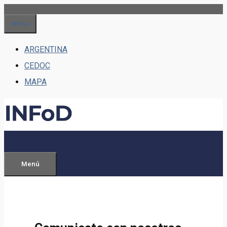
Saltar
al
Menu
contenido
ARGENTINA
CEDOC
MAPA
Menú