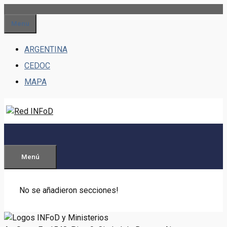
Saltar
al
Menu
contenido
ARGENTINA
CEDOC
MAPA
Menú
No se añadieron secciones!