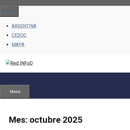
Saltar
al
Menu
contenido
ARGENTINA
CEDOC
MAPA
Menú
Mes:
octubre 2025