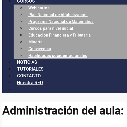
CURSOS
Webinarios
Plan Nacional de Alfabetización
Programa Nacional de Matemática
Cursos para nivel inicial
Educación Financiera y Tributaria
Minería
Convivencia
Habilidades socioemocionales
NOTICIAS
TUTORIALES
CONTACTO
Nuestra RED
Administración del aula: