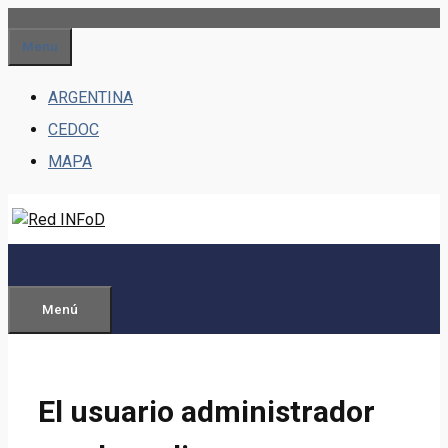
Saltar
al
Menu
contenido
ARGENTINA
CEDOC
MAPA
Menú
El usuario administrador