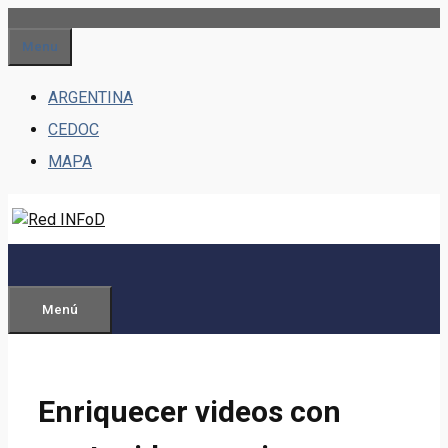
Saltar
al
Menu
contenido
ARGENTINA
CEDOC
MAPA
Menú
Enriquecer videos con