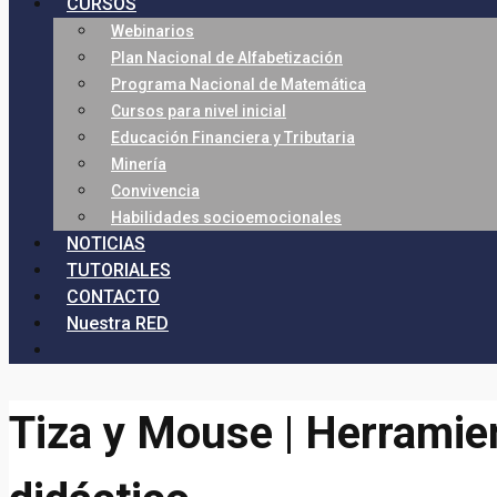
CURSOS
Webinarios
Plan Nacional de Alfabetización
Programa Nacional de Matemática
Cursos para nivel inicial
Educación Financiera y Tributaria
Minería
Convivencia
Habilidades socioemocionales
NOTICIAS
TUTORIALES
CONTACTO
Nuestra RED
Tiza y Mouse | Herramie